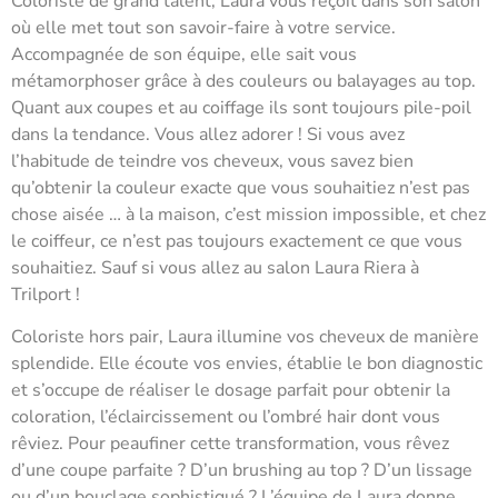
Coloriste de grand talent, Laura vous reçoit dans son salon
où elle met tout son savoir-faire à votre service.
Accompagnée de son équipe, elle sait vous
métamorphoser grâce à des couleurs ou balayages au top.
Quant aux coupes et au coiffage ils sont toujours pile-poil
dans la tendance. Vous allez adorer ! Si vous avez
l’habitude de teindre vos cheveux, vous savez bien
qu’obtenir la couleur exacte que vous souhaitiez n’est pas
chose aisée … à la maison, c’est mission impossible, et chez
le coiffeur, ce n’est pas toujours exactement ce que vous
souhaitiez. Sauf si vous allez au salon Laura Riera à
Trilport !
Coloriste hors pair, Laura illumine vos cheveux de manière
splendide. Elle écoute vos envies, établie le bon diagnostic
et s’occupe de réaliser le dosage parfait pour obtenir la
coloration, l’éclaircissement ou l’ombré hair dont vous
rêviez. Pour peaufiner cette transformation, vous rêvez
d’une coupe parfaite ? D’un brushing au top ? D’un lissage
ou d’un bouclage sophistiqué ? L’équipe de Laura donne