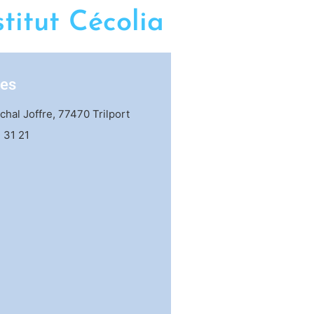
stitut Cécolia
es
hal Joffre
, 77470 Trilport
 31 21